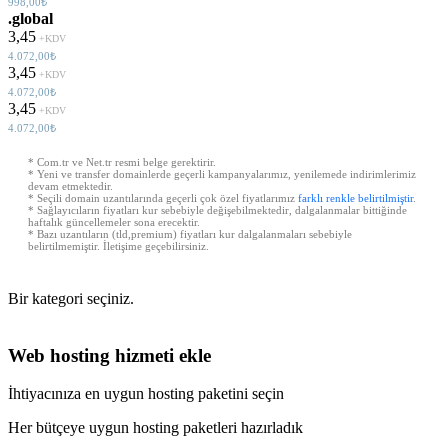
998,00₺
.global
3,45
+KDV
4.072,00₺
3,45
+KDV
4.072,00₺
3,45
+KDV
4.072,00₺
* Com.tr ve Net.tr resmi belge gerektirir.
* Yeni ve transfer domainlerde geçerli kampanyalarımız, yenilemede indirimlerimiz
devam etmektedir.
* Seçili domain uzantılarında geçerli çok özel fiyatlarımız
farklı renkle belirtilmiştir
.
* Sağlayıcıların fiyatları kur sebebiyle değişebilmektedir, dalgalanmalar bittiğinde
haftalık güncellemeler sona erecektir.
* Bazı uzantıların (tld,premium) fiyatları kur dalgalanmaları sebebiyle
belirtilmemiştir. İletişime geçebilirsiniz.
Bir kategori seçiniz.
Web hosting hizmeti ekle
İhtiyacınıza en uygun hosting paketini seçin
Her bütçeye uygun hosting paketleri hazırladık