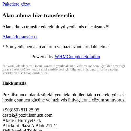
Paketlere gözat
Alan adınızı bize transfer edin
Alan adınızı transfer ederek bir yıl yenilemiş olacaksınız!*
Alan adı transfer et
* Son yenilenen alan adlarını ve bazı uzantıları dahil etme
Powered by
WHMCompleteSolution
Periyodik olarak zararlı içerik kontrolü yapılmaktadır. Virüs ve malware içeriklerin verdiği
zarar yüksek değilse hesap sahibi temizlemesi için bilgilendirilir, zararlı ya da yasadışı
içerikler var ise hesap durdurulur.
Hakkımızda
Pozitifsunucu olarak sürekli yeni teknolojileri takip ederek, yüksek
hosting sunucu gücüne ve hızlı vds ihtiyaçlarına çözüm sunuyoruz.
+90(850) 811 25 95
destek@pozitifsunucu.com
Abide-i Hürriyet Cd.
Blackout Plaza A Blok 211 / 1
Şişli İstanbul Türkiye.