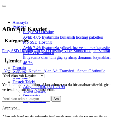
Anasayfa
Paketler
Alan Adı Kaydet
Easy SSD Hosting
Aylık 4.6₺ fiyatımızla kullanışlı hosting paketleri
Kategoriler
Pro SSD Hosting
Aylık 7.4₺ fiyatımızla yüksek hız ve sınırsız kapasite
Easy SSD Hosting
Pro SSD Hosting
VDS Sunucu
Dijital Santral
SSD VDS Sunucu
İhtiyacınız olan tüm güç ayrılmış donanım kaynakları
İşlemler
48.3₺
Domain
Yeni Alan Adı Kaydet
Alan Adı Transferi
Sepeti Görüntüle
Sepetim
Giriş Yap
Destek Talebi
Yeni alan adınızı bulun. Alan adınızı ya da bir anahtar sözcük girin
Arayın: 0(850) 811 25 95
ve tescil durumunu kontrol edin.
Ticket Destek
Duyurular
Ara
Bilgi Merkezi
Aranıyor...
Alan adı harf ya da rakamla başlamak zorundadır
ve en az
ile en