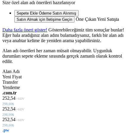
Size özel alan adı önerileri hazırlanıyor
Sepete Ekle
Ödeme
Satın Alınmış
Öne Çıkan
Yeni
Satışta
Satın Almak için İletişime Geçin
Daha fazla öneri göster!
Gösterebileceğimiz tüm sonuçlar bunlar!
Eğer hala aradığınız alan adını bulamadıysanız, farklı bir alan adı
veya anahtar kelime ile yeniden arama yapabilirsiniz.
Alan adı önerileri her zaman müsait olmayabilir. Uygunluk
durumları sepete ekleme sırasında gerçek zamanlı olarak kontrol
edilir.
Alan Adı
Yeni Fiyat
Transfer
Yenileme
.com.tr
252,54
+KDV
298,00₺
252,54
+KDV
298,00₺
252,54
+KDV
298,00₺
.pw